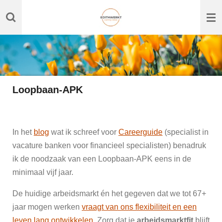
Ga
direct
naar
de
hoofdinhoud
Loopbaan-APK
In het
blog
wat ik schreef voor
Careerguide
(specialist in
vacature banken voor financieel specialisten) benadruk
ik de noodzaak van een Loopbaan-APK eens in de
minimaal vijf jaar.
De huidige arbeidsmarkt
é
n het gegeven dat we tot 67+
jaar mogen werken
vraagt van ons flexibiliteit en een
leven lang ontwikkelen
.
Zorg dat je
arbeidsmarktfit
blijft