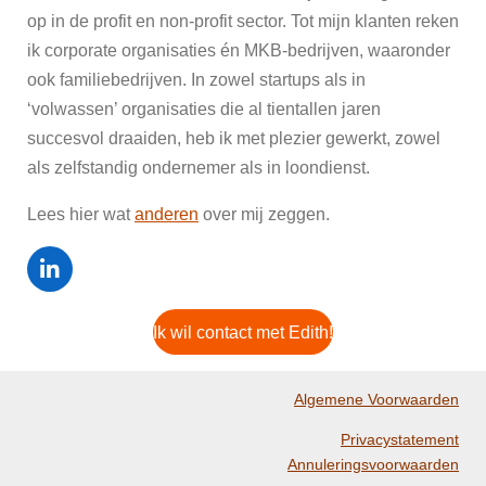
op in de profit en non-profit sector. Tot mijn klanten reken
ik corporate organisaties én MKB-bedrijven, waaronder
ook familiebedrijven. In zowel startups als in
‘volwassen’ organisaties die al tientallen jaren
succesvol draaiden, heb ik met plezier gewerkt, zowel
als zelfstandig ondernemer als in loondienst.
Lees hier wat
anderen
over mij zeggen.
L
i
n
Ik wil contact met Edith!
k
e
d
Algemene Voorwaarden
I
n
Privacystatement
Annuleringsvoorwaarden