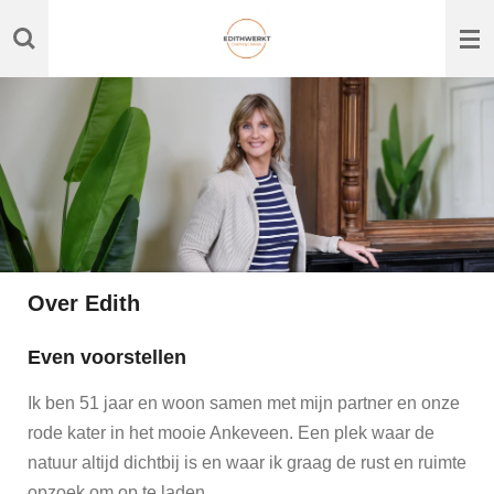
Ga
direct
naar
de
hoofdinhoud
Over Edith
Even voorstellen
Ik ben 51 jaar en woon samen met mijn partner en onze
rode kater in het mooie Ankeveen. Een plek waar de
natuur altijd dichtbij is en waar ik graag de rust en ruimte
opzoek om op te laden.